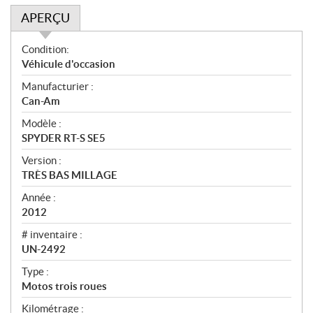
APERÇU
A
Condition:
p
Véhicule d'occasion
e
Manufacturier :
r
Can-Am
ç
u
Modèle :
SPYDER RT-S SE5
Version :
TRÈS BAS MILLAGE
Année :
2012
# inventaire :
UN-2492
Type :
Motos trois roues
Kilométrage :