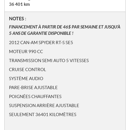
36 401
km
N
NOTES :
o
FINANCEMENT À PARTIR DE 46$ PAR SEMAINE ET JUSQU'À
t
5 ANS DE GARANTIE DISPONIBLE !
e
2012 CAN-AM SPYDER RT-S SE5
s
MOTEUR 990 CC
TRANSMISSION SEMI AUTO 5 VITESSES
CRUISE CONTROL
SYSTÈME AUDIO
PARE-BRISE AJUSTABLE
POIGNÉES CHAUFFANTES
SUSPENSION ARRIÈRE AJUSTABLE
SEULEMENT 36401 KILOMÈTRES