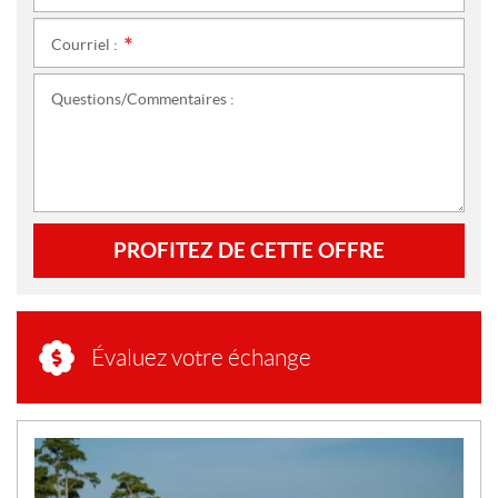
Courriel :
*
Questions/Commentaires :
PROFITEZ DE CETTE OFFRE
Évaluez votre échange
N
O