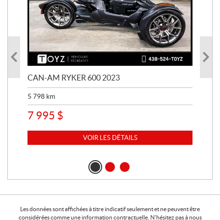
CAN-AM RYKER 600 2023
HA
SPE
5 798
km
67 
7 995
$
15
VOIR LES DÉTAILS
Les données sont affichées à titre indicatif seulement et ne peuvent être
considérées comme une information contractuelle. N'hésitez pas à nous