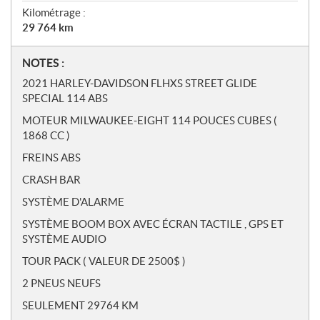
Kilométrage :
29 764
km
N
NOTES :
o
2021 HARLEY-DAVIDSON FLHXS STREET GLIDE
t
SPECIAL 114 ABS
e
MOTEUR MILWAUKEE-EIGHT 114 POUCES CUBES (
s
1868 CC )
FREINS ABS
CRASH BAR
SYSTÈME D'ALARME
SYSTÈME BOOM BOX AVEC ÉCRAN TACTILE , GPS ET
SYSTÈME AUDIO
TOUR PACK ( VALEUR DE 2500$ )
2 PNEUS NEUFS
SEULEMENT 29764 KM