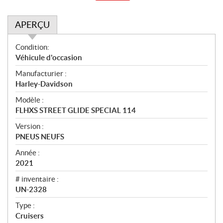
APERÇU
A
Condition:
p
Véhicule d'occasion
e
Manufacturier :
r
Harley-Davidson
ç
u
Modèle :
FLHXS STREET GLIDE SPECIAL 114
Version :
PNEUS NEUFS
Année :
2021
# inventaire :
UN-2328
Type :
Cruisers