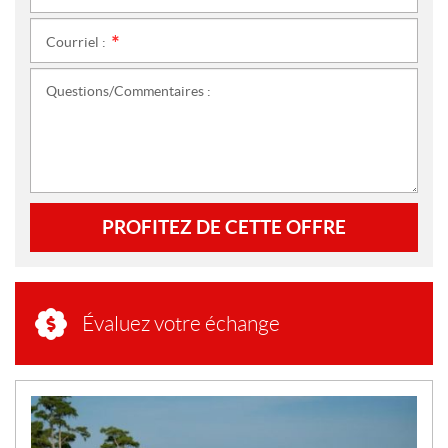
Courriel :
*
Questions/Commentaires :
PROFITEZ DE CETTE OFFRE
Évaluez votre échange
N
O