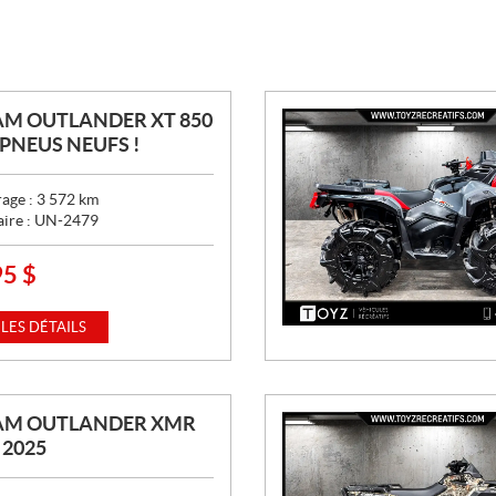
M OUTLANDER XT 850
- PNEUS NEUFS !
age :
3 572
km
aire :
UN-2479
95
$
 LES DÉTAILS
AM OUTLANDER XMR
 2025