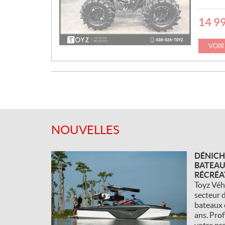
14 9
P
R
I
VOIR
X
:
NOUVELLES
DÉNICH
BATEAU
RÉCRÉA
Toyz Véh
secteur d
bateaux 
ans. Prof