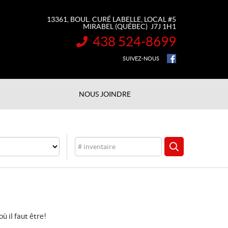
13361, BOUL. CURÉ LABELLE, LOCAL #5
MIRABEL
(QUÉBEC)
J7J 1H1
438 524-8699
INFORMATION :
SUIVEZ-NOUS
NOUS JOINDRE
Inventaire
CHERCHER
où il faut être!