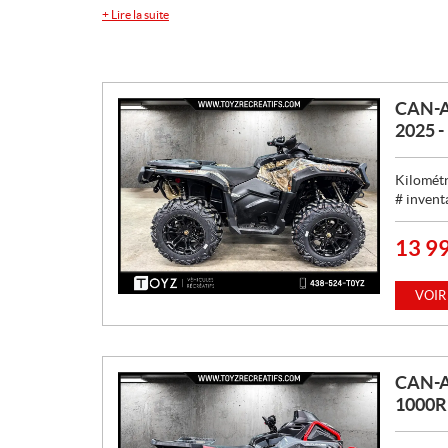
+
Lire la suite
CAN-A
2025 
Kilométr
# invent
13 9
P
R
I
VOIR
X
:
CAN-
1000R