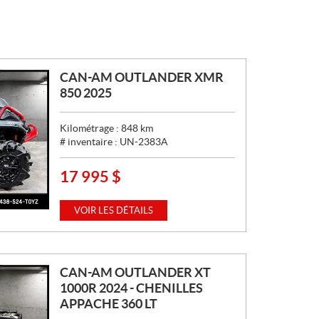
CAN-AM OUTLANDER XMR
850 2025
Kilométrage :
848
km
# inventaire :
UN-2383A
17 995
$
P
R
I
VOIR LES DÉTAILS
X
:
CAN-AM OUTLANDER XT
1000R 2024 - CHENILLES
APPACHE 360 LT