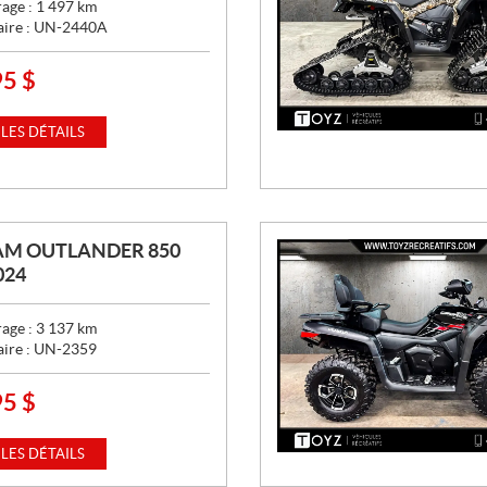
age :
1 497
km
aire :
UN-2440A
95
$
 LES DÉTAILS
AM OUTLANDER 850
024
age :
3 137
km
aire :
UN-2359
95
$
 LES DÉTAILS