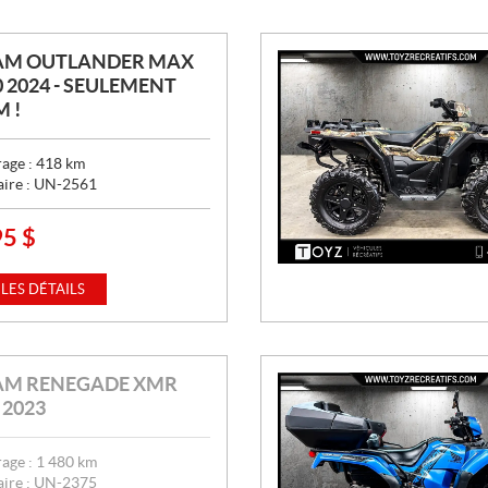
AM OUTLANDER MAX
0 2024 - SEULEMENT
M !
age :
418
km
aire :
UN-2561
95
$
 LES DÉTAILS
AM RENEGADE XMR
 2023
age :
1 480
km
aire :
UN-2375