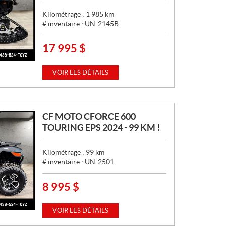
Kilométrage :
1 985
km
# inventaire :
UN-2145B
17 995
$
P
R
I
VOIR LES DÉTAILS
X
:
CF MOTO CFORCE 600
TOURING EPS 2024 - 99 KM !
Kilométrage :
99
km
# inventaire :
UN-2501
8 995
$
P
R
I
VOIR LES DÉTAILS
X