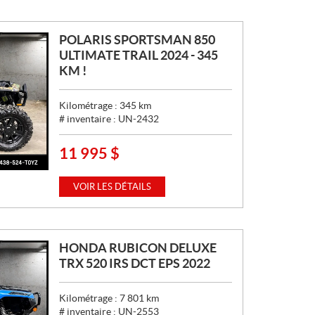
:
POLARIS SPORTSMAN 850
ULTIMATE TRAIL 2024 - 345
KM !
Kilométrage :
345
km
# inventaire :
UN-2432
11 995
$
P
R
I
VOIR LES DÉTAILS
X
:
HONDA RUBICON DELUXE
TRX 520 IRS DCT EPS 2022
Kilométrage :
7 801
km
# inventaire :
UN-2553