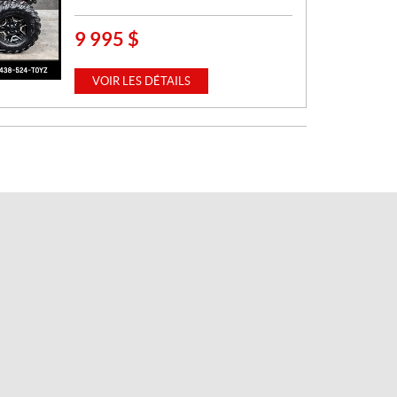
9 995
$
P
R
I
VOIR LES DÉTAILS
X
: