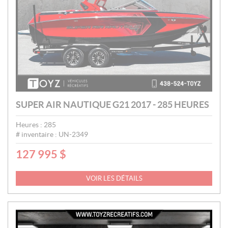
SUPER AIR NAUTIQUE G21 2017 - 285 HEURES
Heures :
285
# inventaire :
UN-2349
127 995
$
P
R
I
VOIR LES DÉTAILS
X
: