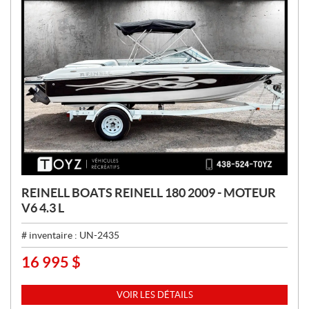
REINELL BOATS REINELL 180 2009 - MOTEUR
V6 4.3 L
# inventaire :
UN-2435
16 995
$
P
R
I
VOIR LES DÉTAILS
X