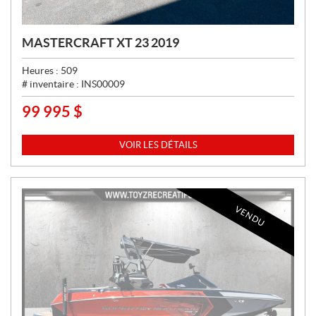
MASTERCRAFT XT 23 2019
Heures :
509
# inventaire :
INS00009
99 995
$
P
R
I
VOIR LES DÉTAILS
X
:
VENDU