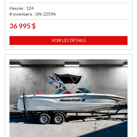
Heures :
124
# inventaire :
UN-2259A
36 995
$
P
R
I
VOIR LES DÉTAILS
X
: