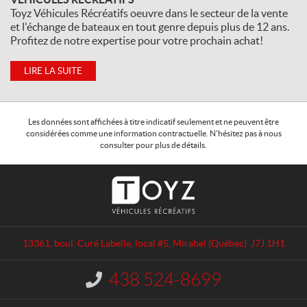
Toyz Véhicules Récréatifs oeuvre dans le secteur de la vente
et l'échange de bateaux en tout genre depuis plus de 12 ans.
Profitez de notre expertise pour votre prochain achat!
LIRE LA SUITE
Les données sont affichées à titre indicatif seulement et ne peuvent être
considérées comme une information contractuelle. N'hésitez pas à nous
consulter pour plus de détails.
C
T
o
o
n
y
t
z
a
V
13361, boul. Curé Labelle, local #5
,
Mirabel
(Québec)
J7J 1H1
c
é
t
h
438 524-8699
I
i
n
c
f