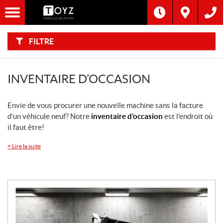
F
I
Filtre
L
Type
T
R
E
FILTRE
R
Catégorie
P
A
R
:
Marque
INVENTAIRE D’OCCASION
Année
Envie de vous procurer une nouvelle machine sans la facture
d’un véhicule neuf? Notre
inventaire d’occasion
est l’endroit où
Inventaire
il faut être!
CHERCHER
+
Lire la suite