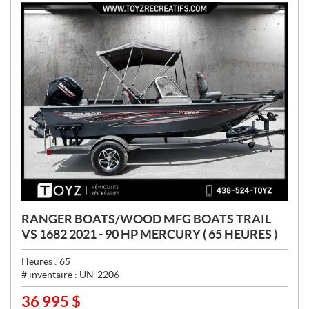
:
RANGER BOATS/WOOD MFG BOATS TRAIL
VS 1682 2021 - 90 HP MERCURY ( 65 HEURES )
Heures :
65
# inventaire :
UN-2206
36 995
$
P