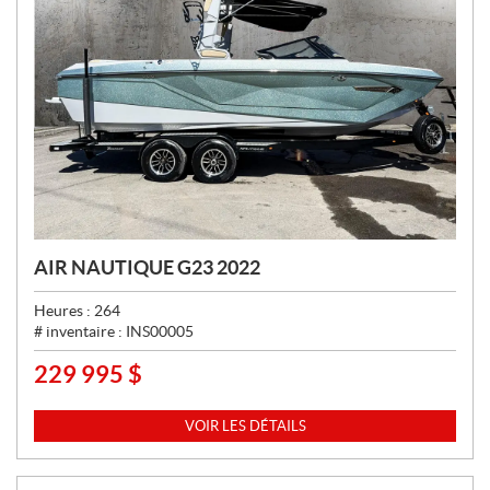
AIR NAUTIQUE G23 2022
Heures :
264
# inventaire :
INS00005
229 995
$
P
R
I
VOIR LES DÉTAILS
X