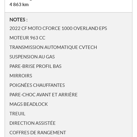
4 863
km
N
NOTES :
o
2022 CF MOTO CFORCE 1000 OVERLAND EPS
t
MOTEUR 963 CC
e
s
TRANSMISSION AUTOMATIQUE CVTECH
SUSPENSION AU GAS
PARE-BRISE PROFIL BAS
MIRROIRS
POIGNÉES CHAUFFANTES
PARE-CHOC AVANT ET ARRIÈRE
MAGS BEADLOCK
TREUIL
DIRECTION ASSISTÉE
COFFRES DE RANGEMENT