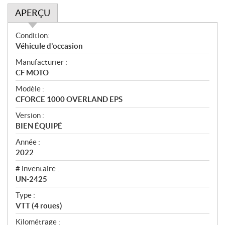
APERÇU
A
Condition:
p
Véhicule d'occasion
e
Manufacturier :
r
CF MOTO
ç
u
Modèle :
CFORCE 1000 OVERLAND EPS
Version :
BIEN ÉQUIPÉ
Année :
2022
# inventaire :
UN-2425
Type :
VTT (4 roues)
Kilométrage :