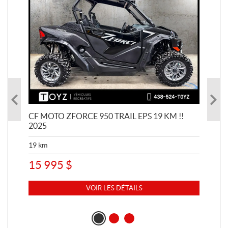
UM
CF MOTO ZFORCE 950 TRAIL EPS 19 KM !!
CF
2025
20
19
km
99
15 995
$
8 
VOIR LES DÉTAILS