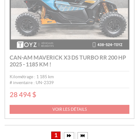
CAN-AM MAVERICK X3 DS TURBO RR 200 HP
2025 - 1185 KM !
Kilométrage :
1 185
km
# inventaire :
UN-2339
28 494
$
P
R
I
VOIR LES DÉTAILS
X
:
1