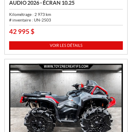
AUDIO 2026 - ÉCRAN 10.25
Kilométrage :
2 973
km
# inventaire :
UN-2503
42 995
$
P
R
I
VOIR LES DÉTAILS
X
: