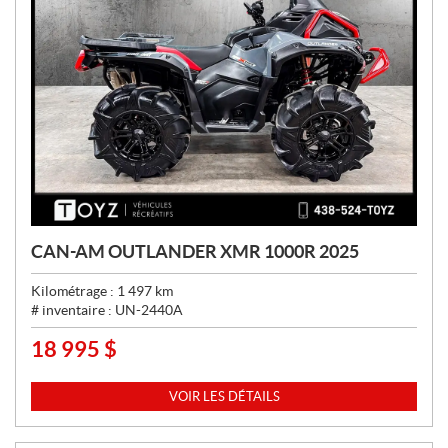
CAN-AM OUTLANDER XMR 1000R 2025
Kilométrage :
1 497
km
# inventaire :
UN-2440A
18 995
$
P
R
I
VOIR LES DÉTAILS
X