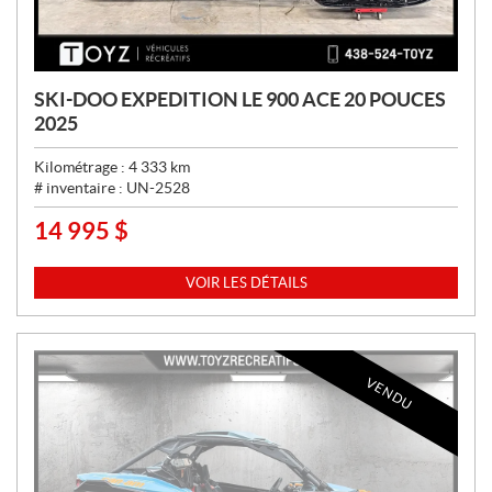
SKI-DOO EXPEDITION LE 900 ACE 20 POUCES
2025
Kilométrage :
4 333
km
# inventaire :
UN-2528
14 995
$
P
R
I
VOIR LES DÉTAILS
X
:
VENDU