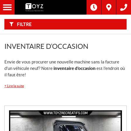
F
I
Filtre
L
Type
T
R
E
FILTRE
R
Catégorie
P
A
R
:
Marque
INVENTAIRE D’OCCASION
Année
Envie de vous procurer une nouvelle machine sans la facture
d’un véhicule neuf? Notre
inventaire d’occasion
est l’endroit où
Inventaire
il faut être!
CHERCHER
+
Lire la suite