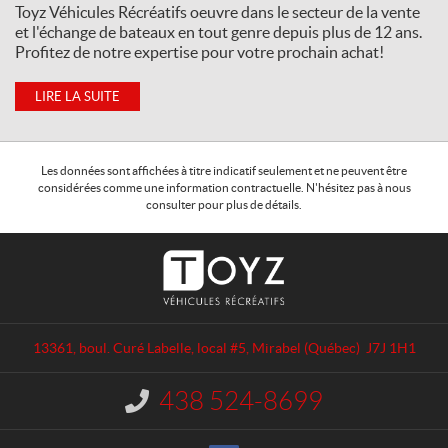
Toyz Véhicules Récréatifs oeuvre dans le secteur de la vente
et l'échange de bateaux en tout genre depuis plus de 12 ans.
Profitez de notre expertise pour votre prochain achat!
LIRE LA SUITE
Les données sont affichées à titre indicatif seulement et ne peuvent être
considérées comme une information contractuelle. N'hésitez pas à nous
consulter pour plus de détails.
C
T
o
o
n
y
t
z
a
V
13361, boul. Curé Labelle, local #5
,
Mirabel
(Québec)
J7J 1H1
c
é
t
h
438 524-8699
I
i
n
c
f