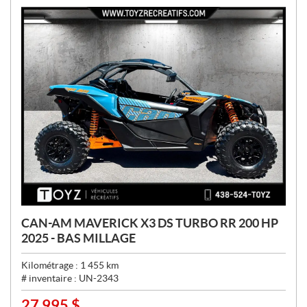
:
CAN-AM MAVERICK X3 DS TURBO RR 200 HP
2025 - BAS MILLAGE
Kilométrage :
1 455
km
# inventaire :
UN-2343
27 995
$
P