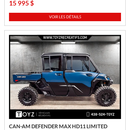
15 995
$
P
R
I
VOIR LES DÉTAILS
X
:
CAN-AM DEFENDER MAX HD11 LIMITED