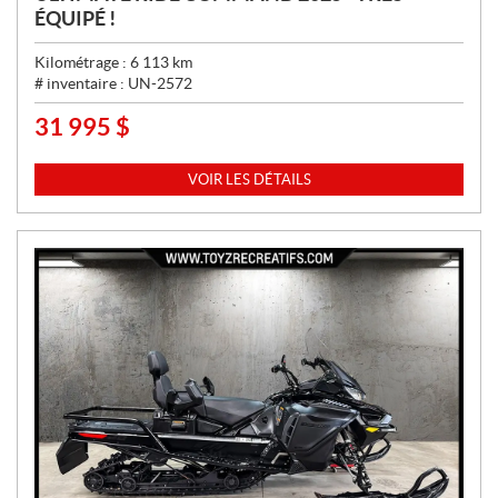
ÉQUIPÉ !
Kilométrage :
6 113
km
# inventaire :
UN-2572
31 995
$
P
R
I
VOIR LES DÉTAILS
X
: