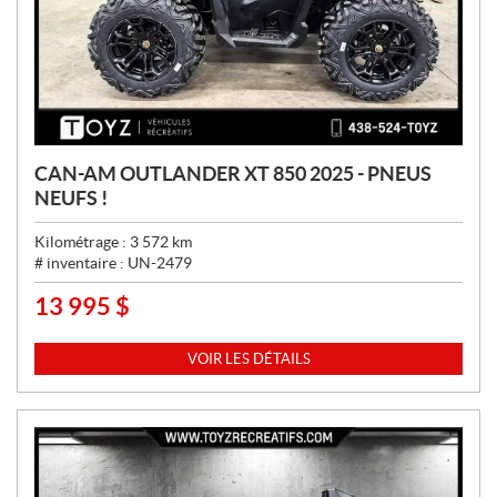
CAN-AM OUTLANDER XT 850 2025 - PNEUS
NEUFS !
Kilométrage :
3 572
km
# inventaire :
UN-2479
13 995
$
P
R
I
VOIR LES DÉTAILS
X
: