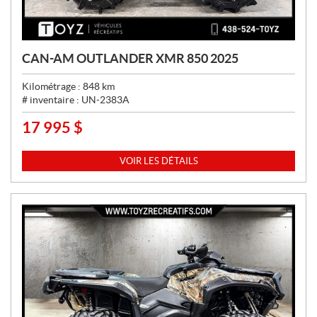
CAN-AM OUTLANDER XMR 850 2025
Kilométrage :
848
km
# inventaire :
UN-2383A
17 995
$
P
R
I
VOIR LES DÉTAILS
X
: