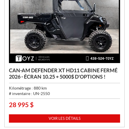
CAN-AM DEFENDER XT HD11 CABINE FERMÉ
2026 - ÉCRAN 10.25 + 5000$ D'OPTIONS !
Kilométrage :
880
km
# inventaire :
UN-2550
28 995
$
P
R
I
VOIR LES DÉTAILS
X