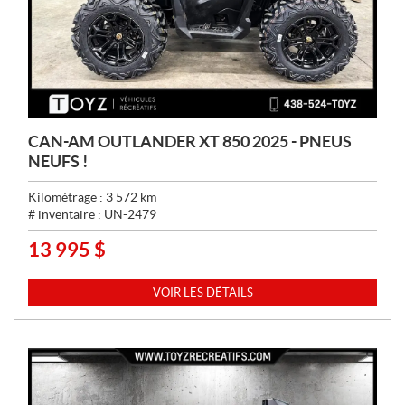
CAN-AM OUTLANDER XT 850 2025 - PNEUS
NEUFS !
Kilométrage :
3 572
km
# inventaire :
UN-2479
13 995
$
P
R
I
VOIR LES DÉTAILS
X
: