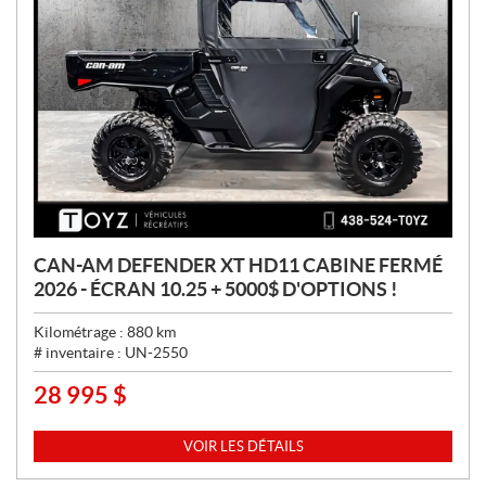
CAN-AM DEFENDER XT HD11 CABINE FERMÉ
2026 - ÉCRAN 10.25 + 5000$ D'OPTIONS !
Kilométrage :
880
km
# inventaire :
UN-2550
28 995
$
P
R
I
VOIR LES DÉTAILS
X