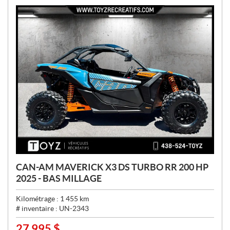
:
CAN-AM MAVERICK X3 DS TURBO RR 200 HP
2025 - BAS MILLAGE
Kilométrage :
1 455
km
# inventaire :
UN-2343
27 995
$
P