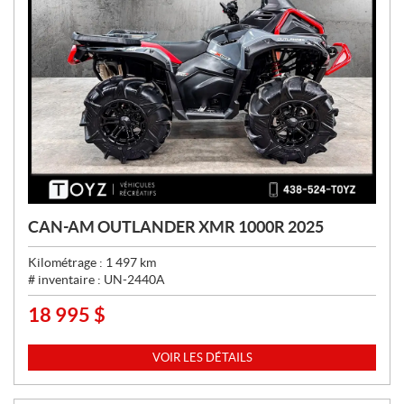
CAN-AM OUTLANDER XMR 1000R 2025
Kilométrage :
1 497
km
# inventaire :
UN-2440A
18 995
$
P
R
I
VOIR LES DÉTAILS
X