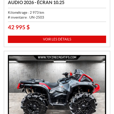
AUDIO 2026 - ÉCRAN 10.25
Kilométrage :
2 973
km
# inventaire :
UN-2503
42 995
$
P
R
I
VOIR LES DÉTAILS
X
: