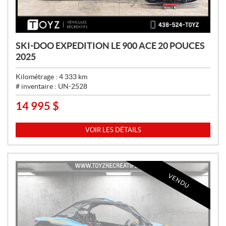
SKI-DOO EXPEDITION LE 900 ACE 20 POUCES
2025
Kilométrage :
4 333
km
# inventaire :
UN-2528
14 995
$
P
R
I
VOIR LES DÉTAILS
X
:
VENDU