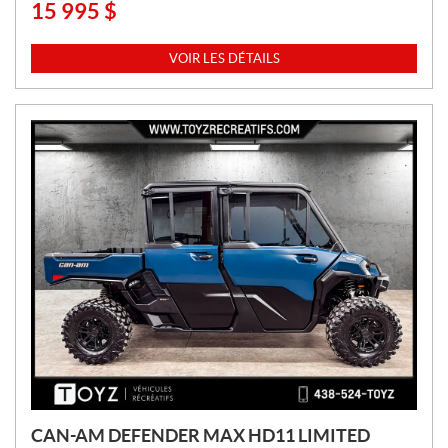
15 995
$
P
R
I
VOIR LES DÉTAILS
X
:
CAN-AM DEFENDER MAX HD11 LIMITED