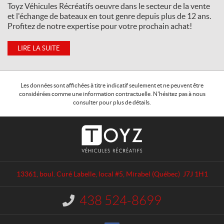
Toyz Véhicules Récréatifs oeuvre dans le secteur de la vente
et l'échange de bateaux en tout genre depuis plus de 12 ans.
Profitez de notre expertise pour votre prochain achat!
LIRE LA SUITE
Les données sont affichées à titre indicatif seulement et ne peuvent être
considérées comme une information contractuelle. N'hésitez pas à nous
consulter pour plus de détails.
C
T
o
o
n
y
t
z
a
V
13361, boul. Curé Labelle, local #5
,
Mirabel
(Québec)
J7J 1H1
c
é
t
h
438 524-8699
I
i
n
c
f