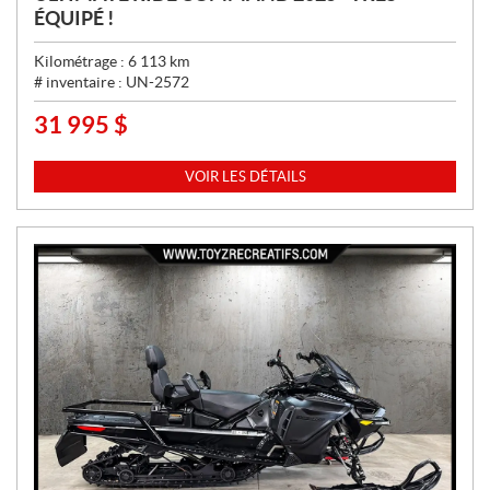
ÉQUIPÉ !
Kilométrage :
6 113
km
# inventaire :
UN-2572
31 995
$
P
R
I
VOIR LES DÉTAILS
X
: