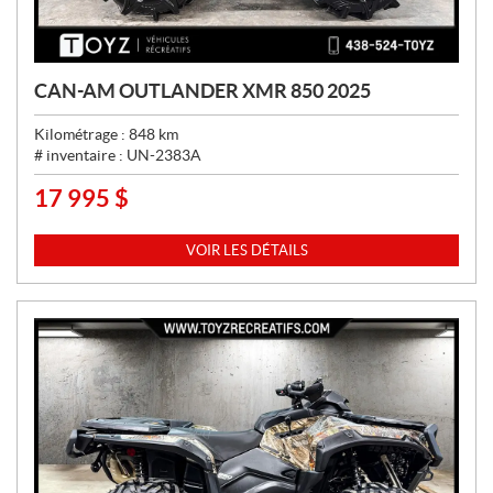
CAN-AM OUTLANDER XMR 850 2025
Kilométrage :
848
km
# inventaire :
UN-2383A
17 995
$
P
R
I
VOIR LES DÉTAILS
X
: