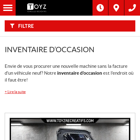
F
I
Filtre
L
Type
T
R
E
FILTRE
R
Catégorie
P
A
R
:
Marque
INVENTAIRE D’OCCASION
Année
Envie de vous procurer une nouvelle machine sans la facture
d’un véhicule neuf? Notre
inventaire d’occasion
est l’endroit où
Inventaire
il faut être!
CHERCHER
+
Lire la suite