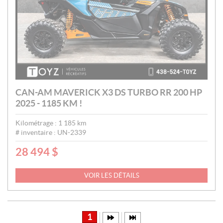
CAN-AM MAVERICK X3 DS TURBO RR 200 HP
2025 - 1185 KM !
Kilométrage :
1 185
km
# inventaire :
UN-2339
28 494
$
P
R
I
VOIR LES DÉTAILS
X
:
1