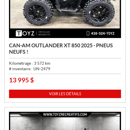
CAN-AM OUTLANDER XT 850 2025 - PNEUS
NEUFS !
Kilométrage :
3 572
km
# inventaire :
UN-2479
13 995
$
P
R
I
VOIR LES DÉTAILS
X
: