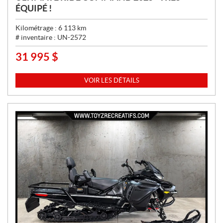
ÉQUIPÉ !
Kilométrage :
6 113
km
# inventaire :
UN-2572
31 995
$
P
R
I
VOIR LES DÉTAILS
X
: