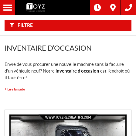
F
I
Filtre
L
Type
T
R
E
FILTRE
R
Catégorie
P
A
R
:
Marque
INVENTAIRE D’OCCASION
Année
Envie de vous procurer une nouvelle machine sans la facture
d’un véhicule neuf? Notre
inventaire d’occasion
est l’endroit où
Inventaire
il faut être!
CHERCHER
+
Lire la suite