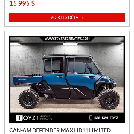
15 995
$
P
R
I
VOIR LES DÉTAILS
X
:
CAN-AM DEFENDER MAX HD11 LIMITED