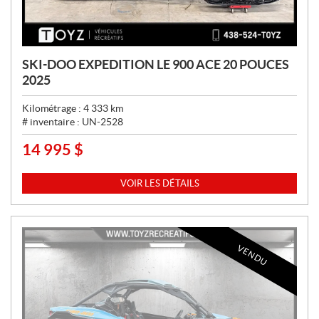
SKI-DOO EXPEDITION LE 900 ACE 20 POUCES
2025
Kilométrage :
4 333
km
# inventaire :
UN-2528
14 995
$
P
R
I
VOIR LES DÉTAILS
X
:
VENDU