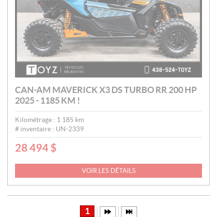
CAN-AM MAVERICK X3 DS TURBO RR 200 HP
2025 - 1185 KM !
Kilométrage :
1 185
km
# inventaire :
UN-2339
28 494
$
P
R
I
VOIR LES DÉTAILS
X
:
1