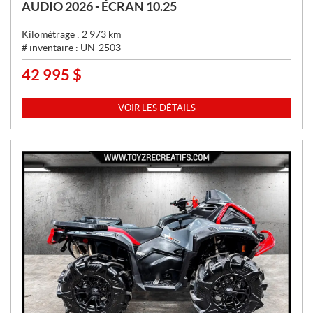
AUDIO 2026 - ÉCRAN 10.25
Kilométrage :
2 973
km
# inventaire :
UN-2503
42 995
$
P
R
I
VOIR LES DÉTAILS
X
: