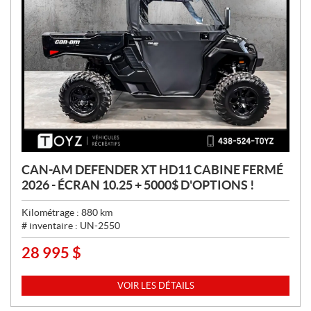
CAN-AM DEFENDER XT HD11 CABINE FERMÉ
2026 - ÉCRAN 10.25 + 5000$ D'OPTIONS !
Kilométrage :
880
km
# inventaire :
UN-2550
28 995
$
P
R
I
VOIR LES DÉTAILS
X