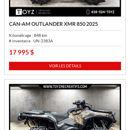
CAN-AM OUTLANDER XMR 850 2025
Kilométrage :
848
km
# inventaire :
UN-2383A
17 995
$
P
R
I
VOIR LES DÉTAILS
X
: