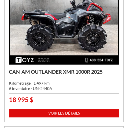
CAN-AM OUTLANDER XMR 1000R 2025
Kilométrage :
1 497
km
# inventaire :
UN-2440A
18 995
$
P
R
I
VOIR LES DÉTAILS
X