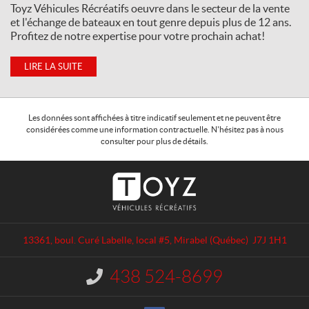
Toyz Véhicules Récréatifs oeuvre dans le secteur de la vente
et l'échange de bateaux en tout genre depuis plus de 12 ans.
Profitez de notre expertise pour votre prochain achat!
LIRE LA SUITE
Les données sont affichées à titre indicatif seulement et ne peuvent être
considérées comme une information contractuelle. N'hésitez pas à nous
consulter pour plus de détails.
C
T
o
o
n
y
t
z
a
V
13361, boul. Curé Labelle, local #5
,
Mirabel
(Québec)
J7J 1H1
c
é
t
h
438 524-8699
I
i
n
c
f