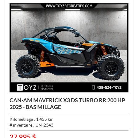
:
CAN-AM MAVERICK X3 DS TURBO RR 200 HP
2025 - BAS MILLAGE
Kilométrage :
1 455
km
# inventaire :
UN-2343
27 995
$
P