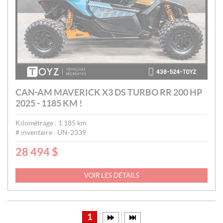
CAN-AM MAVERICK X3 DS TURBO RR 200 HP
2025 - 1185 KM !
Kilométrage :
1 185
km
# inventaire :
UN-2339
28 494
$
P
R
I
VOIR LES DÉTAILS
X
:
1