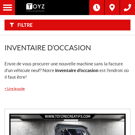
F
I
Filtre
L
Type
T
R
E
FILTRE
R
Catégorie
P
A
R
:
Marque
INVENTAIRE D’OCCASION
Année
Envie de vous procurer une nouvelle machine sans la facture
d’un véhicule neuf? Notre
inventaire d’occasion
est l’endroit où
Inventaire
il faut être!
CHERCHER
+
Lire la suite