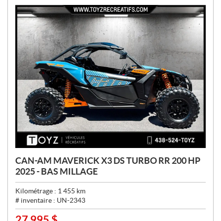
:
CAN-AM MAVERICK X3 DS TURBO RR 200 HP
2025 - BAS MILLAGE
Kilométrage :
1 455
km
# inventaire :
UN-2343
27 995
$
P