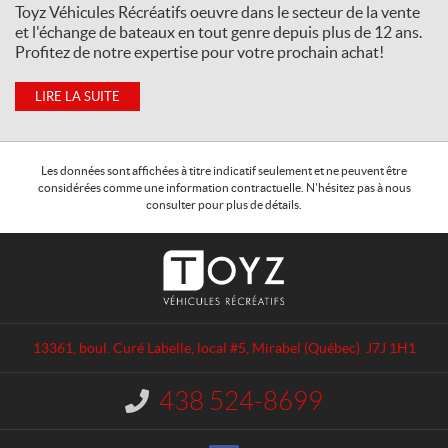
Toyz Véhicules Récréatifs oeuvre dans le secteur de la vente
et l'échange de bateaux en tout genre depuis plus de 12 ans.
Profitez de notre expertise pour votre prochain achat!
LIRE LA SUITE
Les données sont affichées à titre indicatif seulement et ne peuvent être
considérées comme une information contractuelle. N'hésitez pas à nous
consulter pour plus de détails.
C
T
o
o
n
y
t
z
a
V
13361, boul. Curé Labelle, local #5
,
Mirabel
(Québec)
J7J 1H1
c
é
t
h
438 524-8699
I
i
n
c
f