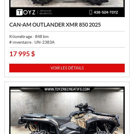
CAN-AM OUTLANDER XMR 850 2025
Kilométrage :
848
km
# inventaire :
UN-2383A
17 995
$
P
R
I
VOIR LES DÉTAILS
X
: