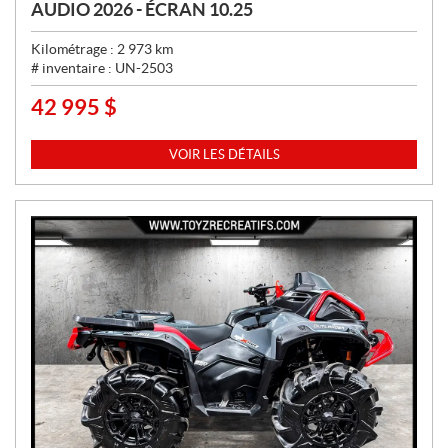
AUDIO 2026 - ÉCRAN 10.25
Kilométrage :
2 973
km
# inventaire :
UN-2503
42 995
$
P
R
I
VOIR LES DÉTAILS
X
: