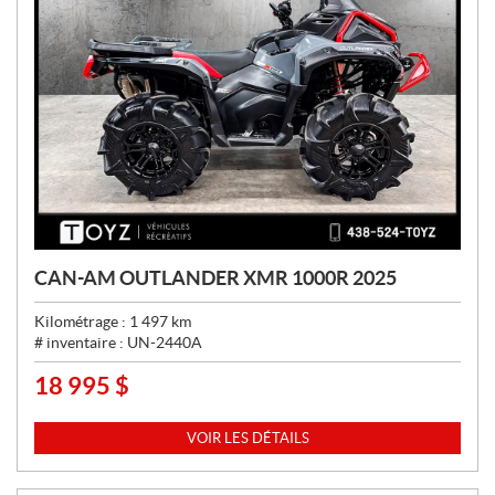
CAN-AM OUTLANDER XMR 1000R 2025
Kilométrage :
1 497
km
# inventaire :
UN-2440A
18 995
$
P
R
I
VOIR LES DÉTAILS
X