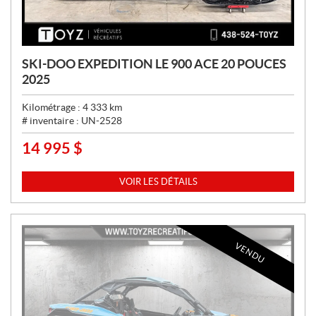
SKI-DOO EXPEDITION LE 900 ACE 20 POUCES
2025
Kilométrage :
4 333
km
# inventaire :
UN-2528
14 995
$
P
R
I
VOIR LES DÉTAILS
X
:
VENDU