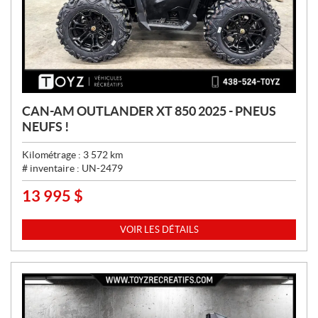
CAN-AM OUTLANDER XT 850 2025 - PNEUS
NEUFS !
Kilométrage :
3 572
km
# inventaire :
UN-2479
13 995
$
P
R
I
VOIR LES DÉTAILS
X
: