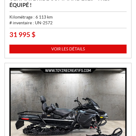
ÉQUIPÉ !
Kilométrage :
6 113
km
# inventaire :
UN-2572
31 995
$
P
R
I
VOIR LES DÉTAILS
X
: