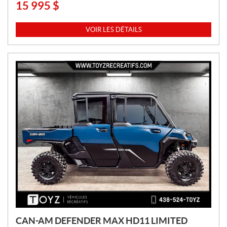
15 995
$
P
R
I
VOIR LES DÉTAILS
X
:
CAN-AM DEFENDER MAX HD11 LIMITED