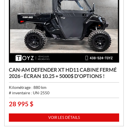
CAN-AM DEFENDER XT HD11 CABINE FERMÉ
2026 - ÉCRAN 10.25 + 5000$ D'OPTIONS !
Kilométrage :
880
km
# inventaire :
UN-2550
28 995
$
P
R
I
VOIR LES DÉTAILS
X