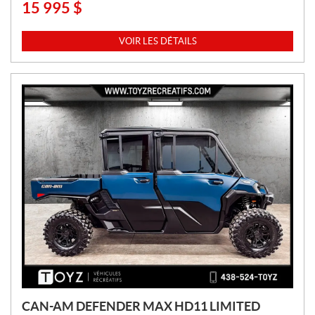
15 995
$
P
R
I
VOIR LES DÉTAILS
X
:
CAN-AM DEFENDER MAX HD11 LIMITED