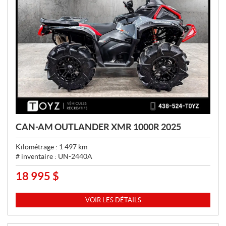
CAN-AM OUTLANDER XMR 1000R 2025
Kilométrage :
1 497
km
# inventaire :
UN-2440A
18 995
$
P
R
I
VOIR LES DÉTAILS
X