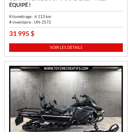
ÉQUIPÉ !
Kilométrage :
6 113
km
# inventaire :
UN-2572
31 995
$
P
R
I
VOIR LES DÉTAILS
X
: