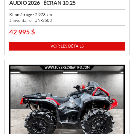
AUDIO 2026 - ÉCRAN 10.25
Kilométrage :
2 973
km
# inventaire :
UN-2503
42 995
$
P
R
I
VOIR LES DÉTAILS
X
: