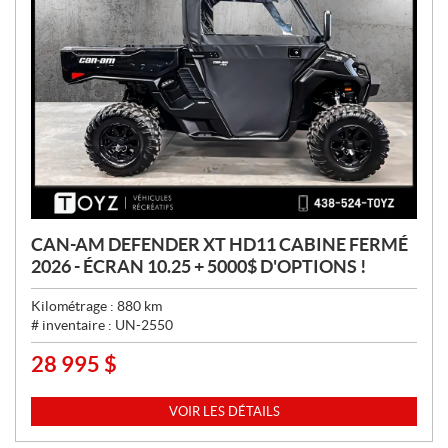
CAN-AM DEFENDER XT HD11 CABINE FERMÉ
2026 - ÉCRAN 10.25 + 5000$ D'OPTIONS !
Kilométrage :
880
km
# inventaire :
UN-2550
28 995
$
P
R
I
VOIR LES DÉTAILS
X