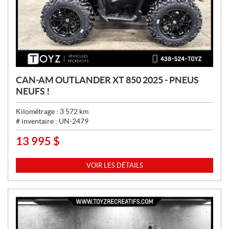
CAN-AM OUTLANDER XT 850 2025 - PNEUS
NEUFS !
Kilométrage :
3 572
km
# inventaire :
UN-2479
13 995
$
P
R
I
VOIR LES DÉTAILS
X
: