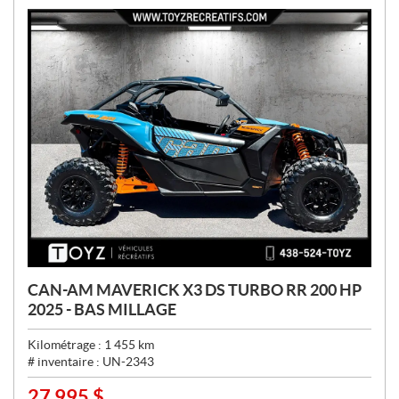
:
CAN-AM MAVERICK X3 DS TURBO RR 200 HP
2025 - BAS MILLAGE
Kilométrage :
1 455
km
# inventaire :
UN-2343
27 995
$
P