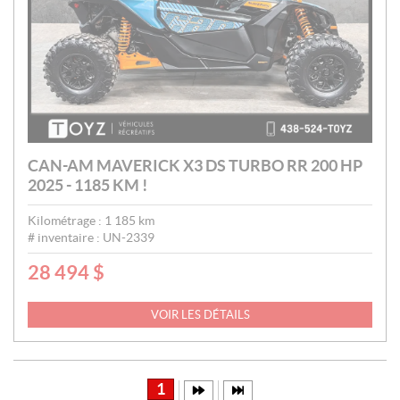
CAN-AM MAVERICK X3 DS TURBO RR 200 HP
2025 - 1185 KM !
Kilométrage :
1 185
km
# inventaire :
UN-2339
28 494
$
P
R
I
VOIR LES DÉTAILS
X
:
1