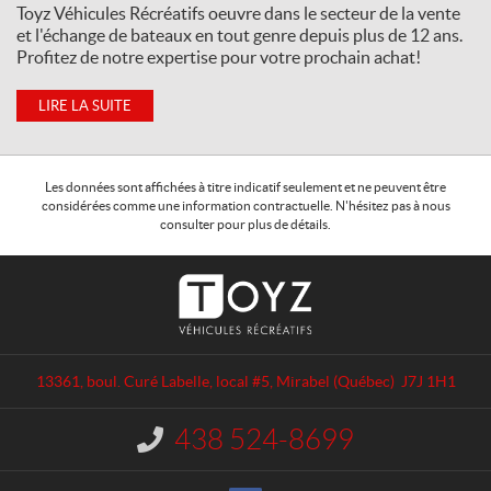
Toyz Véhicules Récréatifs oeuvre dans le secteur de la vente
et l'échange de bateaux en tout genre depuis plus de 12 ans.
Profitez de notre expertise pour votre prochain achat!
LIRE LA SUITE
Les données sont affichées à titre indicatif seulement et ne peuvent être
considérées comme une information contractuelle. N'hésitez pas à nous
consulter pour plus de détails.
C
T
o
o
n
y
t
z
a
V
13361, boul. Curé Labelle, local #5
,
Mirabel
(Québec)
J7J 1H1
c
é
t
h
438 524-8699
I
i
n
c
f