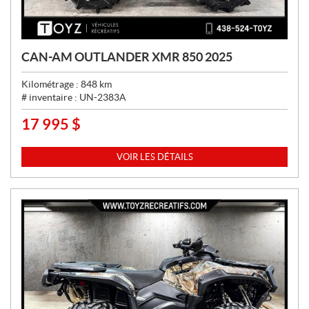
CAN-AM OUTLANDER XMR 850 2025
Kilométrage :
848
km
# inventaire :
UN-2383A
17 995
$
P
R
I
VOIR LES DÉTAILS
X
: