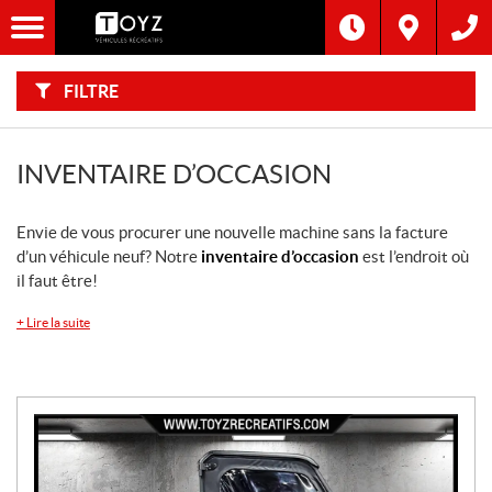
F
I
Filtre
L
Type
T
R
E
FILTRE
R
Catégorie
P
A
R
:
Marque
INVENTAIRE D’OCCASION
Année
Envie de vous procurer une nouvelle machine sans la facture
d’un véhicule neuf? Notre
inventaire d’occasion
est l’endroit où
Inventaire
il faut être!
CHERCHER
+
Lire la suite