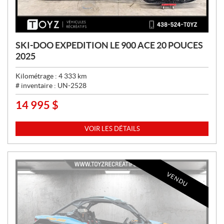
SKI-DOO EXPEDITION LE 900 ACE 20 POUCES
2025
Kilométrage :
4 333
km
# inventaire :
UN-2528
14 995
$
P
R
I
VOIR LES DÉTAILS
X
:
VENDU