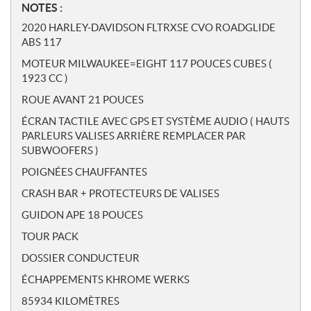
N
NOTES :
o
2020 HARLEY-DAVIDSON FLTRXSE CVO ROADGLIDE
t
ABS 117
e
MOTEUR MILWAUKEE=EIGHT 117 POUCES CUBES (
s
1923 CC )
ROUE AVANT 21 POUCES
ÉCRAN TACTILE AVEC GPS ET SYSTÈME AUDIO ( HAUTS
PARLEURS VALISES ARRIÈRE REMPLACER PAR
SUBWOOFERS )
POIGNÉES CHAUFFANTES
CRASH BAR + PROTECTEURS DE VALISES
GUIDON APE 18 POUCES
TOUR PACK
DOSSIER CONDUCTEUR
ÉCHAPPEMENTS KHROME WERKS
85934 KILOMÈTRES