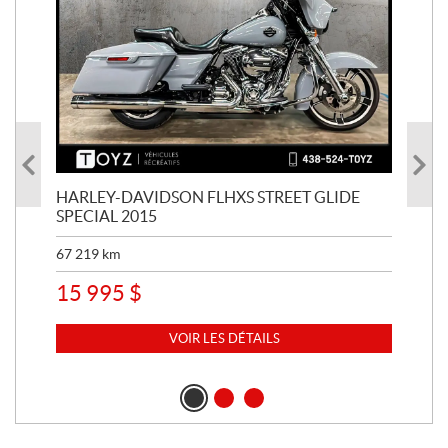
HARLEY-DAVIDSON FLHXS STREET GLIDE
HA
SPECIAL 2015
SPE
67 219
km
29 
15 995
$
23
VOIR LES DÉTAILS