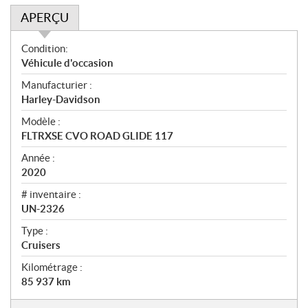
APERÇU
A
Condition:
p
Véhicule d'occasion
e
Manufacturier :
r
Harley-Davidson
ç
u
Modèle :
FLTRXSE CVO ROAD GLIDE 117
Année :
2020
# inventaire :
UN-2326
Type :
Cruisers
Kilométrage :
85 937
km